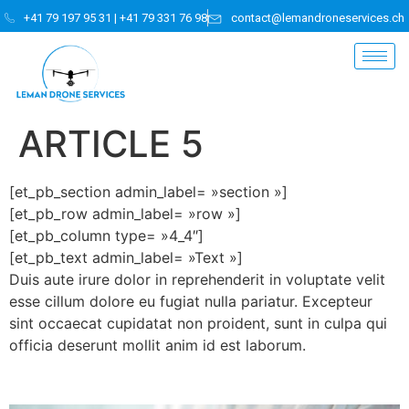
+41 79 197 95 31 | +41 79 331 76 98
contact@lemandroneservices.ch
ARTICLE 5
[et_pb_section admin_label= »section »]
[et_pb_row admin_label= »row »]
[et_pb_column type= »4_4″]
[et_pb_text admin_label= »Text »]
Duis aute irure dolor in reprehenderit in voluptate velit
esse cillum dolore eu fugiat nulla pariatur. Excepteur
sint occaecat cupidatat non proident, sunt in culpa qui
officia deserunt mollit anim id est laborum.